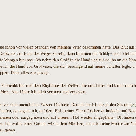
e schon vor vielen Stunden von meinem Vater bekommen hatte. Das Blut aus de
 Großvater am Ende des Weges zu sein, dann brannten die Schläge noch viel ti
 die Wangen hinunter. Ich nahm den Stoff in die Hand und führte ihn an die Na
ich die Hand von Großvater, die sich beruhigend auf meine Schulter legte, und
ppen. Denn alles war gesagt.
almenblätter und dem Rhythmus der Wellen, die nun lauter und lauter rauscht
 Meer. Nun fühlte ich mich verraten und verlassen.
nge vor dem unendlichen Wasser fürchtete. Damals bin ich nie an den Strand ge
ade laufen, da begann ich, auf dem Hof meiner Eltern Löcher zu buddeln und K
rissen oder ausgegraben und auf unserem Hof wieder eingepflanzt. Oft haben di
n. Ich wollte einen Garten, wie in dem Märchen, das mir meine Mutter zur Nac
 zu geben.