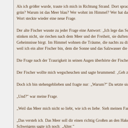
Als ich größer wurde, traute ich mich in Richtung Strand. Dort spra
grün? Warum ist das Meer blau? Wer wohnt im Himmel? Wer hat das 
Wort steckte wieder eine neue Frage.
Der alte Fischer wusste zu jeder Frage eine Antwort: „Ich lege das
stinken nicht, sie riechen nach dem Meer und der Freiheit, sie dufte
Geheimnisse birgt. Im Himmel wohnen die Träume, die nachts zu dir 
weil ich ein alter Fischer bin, dem die Sonne und das Salzwasser di
Die Frage nach der Traurigkeit in seinen Augen überhörte der Fische
Der Fischer wollte mich wegscheuchen und sagte brummend: „Geh 
Doch ich bin stehengeblieben und fragte nur: „Warum?“ Da setzte sic
„Und?“ war meine Frage.
„Weil das Meer mich nicht so liebt, wie ich es liebe. Sieh meinen F
„Das versteh ich. Das Meer soll dir einen richtig Großen an den Ha
Schweigens sagte ich noch: „Alter.“