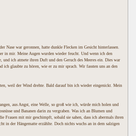
r Nase war geronnen, hatte dunkle Flecken im Gesicht hinterlassen.
efer in mir. Meine Augen wurden wieder feucht. Und wenn ich den
se, und ich atmete ihren Duft und den Geruch des Meeres ein. Dies war
 ich glaubte zu hören, wie er zu mir sprach. Wir fassten uns an den
en, weil der Wind drehte. Bald darauf bin ich wieder eingenickt. Mein
gangen, aus Angst, eine Welle, so groß wie ich, würde mich holen und
okosnüsse und Bananen darin zu vergraben. Was ich an Blumen und
e Frauen mit mir geschimpft, sobald sie sahen, dass ich abermals ihren
ht in der Hängematte erzählte. Doch nichts wuchs an in dem salzigen