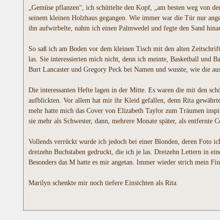
„Gemüse pflanzen“, ich schüttelte den Kopf, „am besten weg von der 
seinem kleinen Holzhaus gegangen. Wie immer war die Tür nur angel
ihn aufwirbelte, nahm ich einen Palmwedel und fegte den Sand hina
So saß ich am Boden vor dem kleinen Tisch mit den alten Zeitschrift
las. Sie interessierten mich nicht, denn ich meinte, Basketball und 
Burt Lancaster und Gregory Peck bei Namen und wusste, wie die auss
Die interessanten Hefte lagen in der Mitte. Es waren die mit den sc
aufblickten. Vor allem hat mir ihr Kleid gefallen, denn Rita gewä
mehr hatte mich das Cover von Elizabeth Taylor zum Träumen inspiri
sie mehr als Schwester, dann, mehrere Monate später, als entfernte Co
Vollends verrückt wurde ich jedoch bei einer Blonden, deren Foto i
dreizehn Buchstaben gedruckt, die ich je las. Dreizehn Lettern in e
Besonders das M hatte es mir angetan. Immer wieder strich mein Fing
Marilyn schenkte mir noch tiefere Einsichten als Rita.