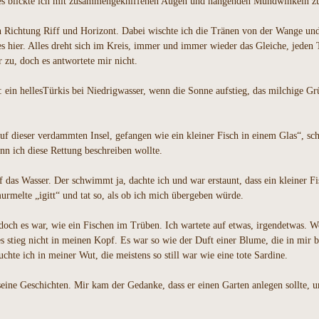
Tages blickte ich mit zusammengekniffenen Augen und hängenden Mundwinkeln z
t“ in Richtung Riff und Horizont. Dabei wischte ich die Tränen von der Wange u
s hier. Alles dreht sich im Kreis, immer und immer wieder das Gleiche, jeden T
 zu, doch es antwortete mir nicht.
 ein hellesTürkis bei Niedrigwasser, wenn die Sonne aufstieg, das milchige G
uf dieser verdammten Insel, gefangen wie ein kleiner Fisch in einem Glas“, sch
n ich diese Rettung beschreiben wollte.
f das Wasser. Der schwimmt ja, dachte ich und war erstaunt, dass ein kleiner Fi
melte „igitt“ und tat so, als ob ich mich übergeben würde.
och es war, wie ein Fischen im Trüben. Ich wartete auf etwas, irgendetwas. Wo
s stieg nicht in meinen Kopf. Es war so wie der Duft einer Blume, die in mir bl
chte ich in meiner Wut, die meistens so still war wie eine tote Sardine.
seine Geschichten. Mir kam der Gedanke, dass er einen Garten anlegen sollte, 