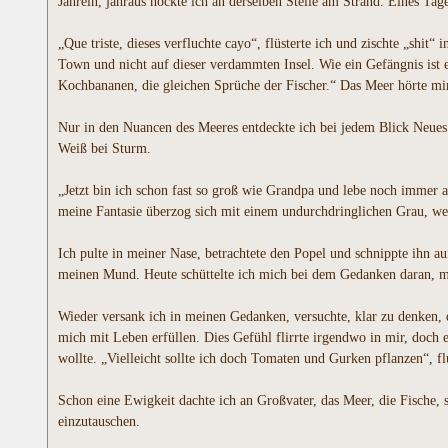
Jahrein, jahraus hockte ich an derselben Stelle am Strand. Eines 
„Que triste, dieses verfluchte cayo“, flüsterte ich und zischte „shi
Town und nicht auf dieser verdammten Insel. Wie ein Gefängnis ist e
Kochbananen, die gleichen Sprüche der Fischer.“ Das Meer hörte mir
Nur in den Nuancen des Meeres entdeckte ich bei jedem Blick Neues:
Weiß bei Sturm.
„Jetzt bin ich schon fast so groß wie Grandpa und lebe noch immer a
meine Fantasie überzog sich mit einem undurchdringlichen Grau, wen
Ich pulte in meiner Nase, betrachtete den Popel und schnippte ihn au
meinen Mund. Heute schüttelte ich mich bei dem Gedanken daran, mur
Wieder versank ich in meinen Gedanken, versuchte, klar zu denken, d
mich mit Leben erfüllen. Dies Gefühl flirrte irgendwo in mir, doch e
wollte. „Vielleicht sollte ich doch Tomaten und Gurken pflanzen“, flu
Schon eine Ewigkeit dachte ich an Großvater, das Meer, die Fische, 
einzutauschen.