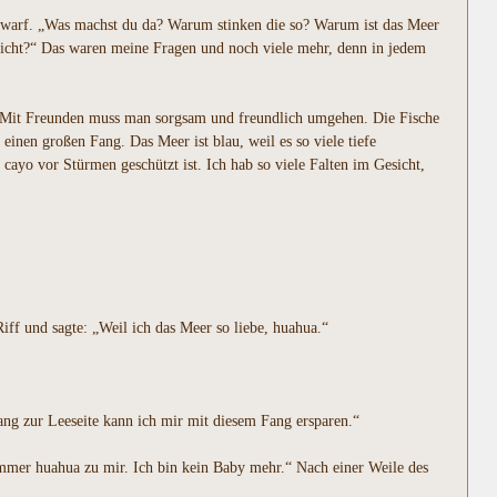
mer warf. „Was machst du da? Warum stinken die so? Warum ist das Meer
icht?“ Das waren meine Fragen und noch viele mehr, denn in jedem
an. Mit Freunden muss man sorgsam und freundlich umgehen. Die Fische
einen großen Fang. Das Meer ist blau, weil es so viele tiefe
ayo vor Stürmen geschützt ist. Ich hab so viele Falten im Gesicht,
iff und sagte: „Weil ich das Meer so liebe, huahua.“
ang zur Leeseite kann ich mir mit diesem Fang ersparen.“
immer huahua zu mir. Ich bin kein Baby mehr.“ Nach einer Weile des