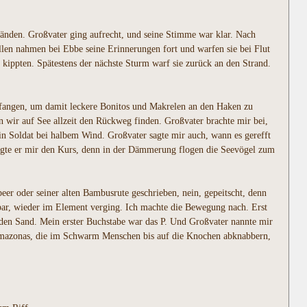
änden. Großvater ging aufrecht, und seine Stimme war klar. Nach
llen nahmen bei Ebbe seine Erinnerungen fort und warfen sie bei Flut
ippten. Spätestens der nächste Sturm warf sie zurück an den Strand.
u fangen, um damit leckere Bonitos und Makrelen an den Haken zu
n wir auf See allzeit den Rückweg finden. Großvater brachte mir bei,
in Soldat bei halbem Wind. Großvater sagte mir auch, wann es gerefft
eigte er mir den Kurs, denn in der Dämmerung flogen die Seevögel zum
eer oder seiner alten Bambusrute geschrieben, nein, gepeitscht, denn
bar, wieder im Element verging. Ich machte die Bewegung nach. Erst
den Sand. Mein erster Buchstabe war das P. Und Großvater nannte mir
m Amazonas, die im Schwarm Menschen bis auf die Knochen abknabbern,