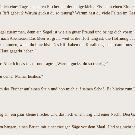
ch ich eines Tages den alten Fischer an, der einige kleine Fische in einen Ei
Riff gebaut? Warum guckst du so traurig? Warum hast du viele Falten im Ges
 Segel zusammen, denn ein Segel ist wie ein guter Freund und bringt dich vor
n nach Abenteuer. Das Meer ist grün, weil es die Hoffnung ist, die Hoffnung auf 
kommen, wenn du brav bist. Das Riff haben die Korallen gebaut, damit unser c
e Haut gegerbt haben.“
r. Aber ich passte auf und sagte: „Warum guckst du so traurig?“
zu deiner Mama, huahua.“
h der Fischer auf einen Stein und hob mich auf seinen Schoß. Er blickte zum R
ang an, ein paar kleine Fische. Und das nach einem Tag und einer Nacht. Den G
ken hängen, einen Fetten mit einer riesigen Säge vor dem Maul. Und sag nicht 