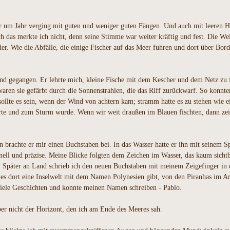
r um Jahr verging mit guten und weniger guten Fängen. Und auch mit leeren H
h das merkte ich nicht, denn seine Stimme war weiter kräftig und fest. Die We
Wie die Abfälle, die einige Fischer auf das Meer fuhren und dort über Bord k
Hand gegangen. Er lehrte mich, kleine Fische mit dem Kescher und dem Netz z
aren sie gefärbt durch die Sonnenstrahlen, die das Riff zurückwarf. So konnte
ollte es sein, wenn der Wind von achtern kam; stramm hatte es zu stehen wie e
tterte und zum Sturm wurde. Wenn wir weit draußen im Blauen fischten, dann z
brachte er mir einen Buchstaben bei. In das Wasser hatte er ihn mit seinem Sp
ell und präzise. Meine Blicke folgten dem Zeichen im Wasser, das kaum sicht
 Später an Land schrieb ich den neuen Buchstaben mit meinem Zeigefinger in 
ss es dort eine Inselwelt mit dem Namen Polynesien gibt, von den Piranhas i
iele Geschichten und konnte meinen Namen schreiben - Pablo.
er nicht der Horizont, den ich am Ende des Meeres sah.