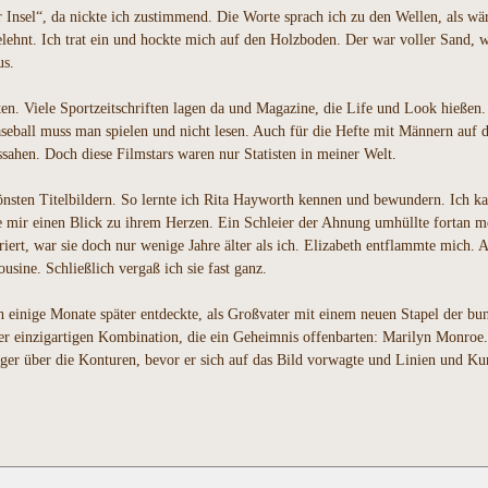
Insel“, da nickte ich zustimmend. Die Worte sprach ich zu den Wellen, als wär
ehnt. Ich trat ein und hockte mich auf den Holzboden. Der war voller Sand, w
us.
en. Viele Sportzeitschriften lagen da und Magazine, die Life und Look hießen. 
Baseball muss man spielen und nicht lesen. Auch für die Hefte mit Männern auf de
ahen. Doch diese Filmstars waren nur Statisten in meiner Welt.
hönsten Titelbildern. So lernte ich Rita Hayworth kennen und bewundern. Ich ka
hrte mir einen Blick zu ihrem Herzen. Ein Schleier der Ahnung umhüllte forta
ert, war sie doch nur wenige Jahre älter als ich. Elizabeth entflammte mich.
usine. Schließlich vergaß ich sie fast ganz.
ch einige Monate später entdeckte, als Großvater mit einem neuen Stapel der b
iner einzigartigen Kombination, die ein Geheimnis offenbarten: Marilyn Monroe.
er über die Konturen, bevor er sich auf das Bild vorwagte und Linien und Kurv