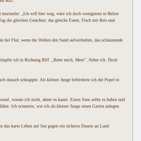
um Riff.
nd murmelte: „Ich will hier weg, wäre ich doch wenigstens in Belize
ag die gleichen Gesichter, das gleiche Essen, Fisch mit Reis und
rün bei Flut, wenn die Wellen den Sand aufwirbelten, das schäumende
impfte ich in Richtung Riff. „Rette mich, Meer“, flehte ich. Doch
sch danach schnappte. Als kleiner Junge beförderte ich die Popel in
rauf, wusste ich nicht, ahnte es kaum. Einen Sinn sollte es haben und
ühte. Ich erinnerte, wie ich als kleiner Junge einen Garten anlegen
um das harte Leben auf See gegen ein sicheres Dasein an Land