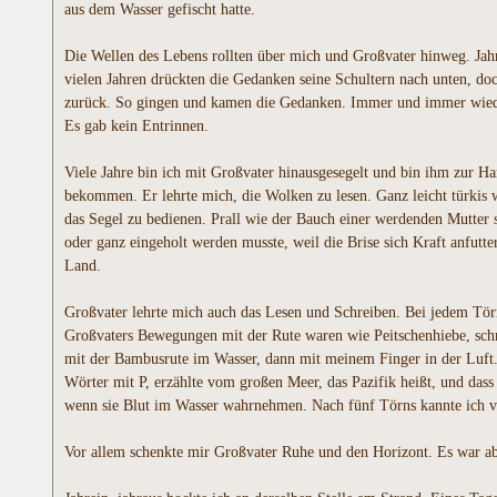
aus dem Wasser gefischt hatte.
Die Wellen des Lebens rollten über mich und Großvater hinweg. Jah
vielen Jahren drückten die Gedanken seine Schultern nach unten, doc
zurück. So gingen und kamen die Gedanken. Immer und immer wieder. 
Es gab kein Entrinnen.
Viele Jahre bin ich mit Großvater hinausgesegelt und bin ihm zur 
bekommen. Er lehrte mich, die Wolken zu lesen. Ganz leicht türkis w
das Segel zu bedienen. Prall wie der Bauch einer werdenden Mutter s
oder ganz eingeholt werden musste, weil die Brise sich Kraft anfu
Land.
Großvater lehrte mich auch das Lesen und Schreiben. Bei jedem Törn 
Großvaters Bewegungen mit der Rute waren wie Peitschenhiebe, schn
mit der Bambusrute im Wasser, dann mit meinem Finger in der Luft.
Wörter mit P, erzählte vom großen Meer, das Pazifik heißt, und da
wenn sie Blut im Wasser wahrnehmen. Nach fünf Törns kannte ich v
Vor allem schenkte mir Großvater Ruhe und den Horizont. Es war ab